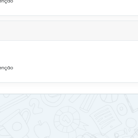
tenção
tenção